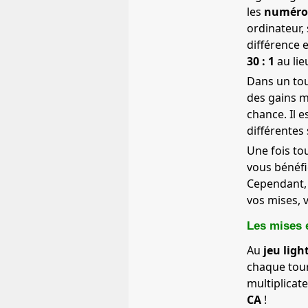
les
numéro
ordinateur,
différence 
30 : 1
au lie
Dans un tou
des gains mu
chance. Il e
différentes 
Une fois to
vous bénéfi
Cependant, 
vos mises, 
Les mises e
Au
jeu ligh
chaque tour.
multiplicat
CA
!