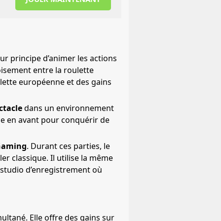
ur principe d’animer les actions
oisement entre la roulette
ulette européenne et des gains
ctacle
dans un environnement
ise en avant pour conquérir de
Gaming
. Durant ces parties, le
er classique. Il utilise la même
 studio d’enregistrement où
ultané. Elle offre des gains sur