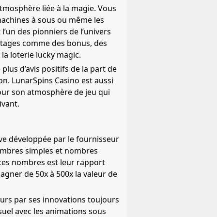
atmosphère liée à la magie. Vous
 machines à sous ou même les
t l’un des pionniers de l’univers
ntages comme des bonus, des
la loterie lucky magic.
 plus d’avis positifs de la part de
ison. LunarSpins Casino est aussi
our son atmosphère de jeu qui
ivant.
live développée par le fournisseur
 nombres simples et nombres
e ces nombres est leur rapport
agner de 50x à 500x la valeur de
eurs par ses innovations toujours
visuel avec les animations sous