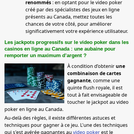
renommés
: en optant pour le video poker
créé par des spécialistes des jeux en ligne
présents au Canada, mettez toutes les
chances de votre côté, pour améliorer
significativement votre expérience utilisateur.
Les jackpots progressifs sur le video poker dans les
casinos en ligne au Canada : une aubaine pour
remporter un maximum d’argent ?
À condition d’obtenir
une
combinaison de cartes
gagnante
, comme une
quinte flush royale, il est
tout à fait envisageable de
toucher le jackpot au video
poker en ligne au Canada.
Au-delà des règles, il existe différentes astuces et
techniques pour gagner à ce jeu. L'une des techniques
qui s'est avérée gagnantes au
video poker
est le